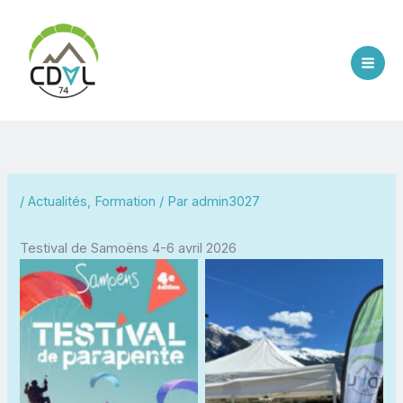
Aller
au
contenu
/
Actualités
,
Formation
/ Par
admin3027
Testival de Samoëns 4-6 avril 2026
Aucune légende
Aucune légende